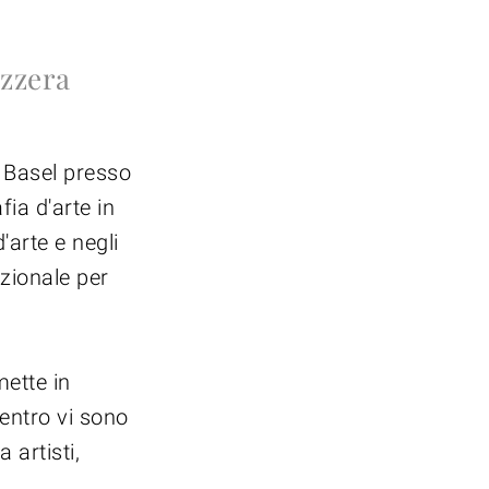
izzera
t Basel presso
fia d'arte in
'arte e negli
zionale per
mette in
centro vi sono
 artisti,