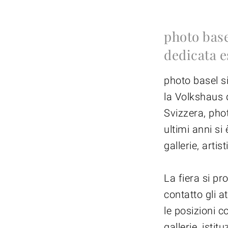
photo base
dedicata e
photo basel si
la Volkshaus d
Svizzera, phot
ultimi anni s
gallerie, artis
La fiera si pr
contatto gli a
le posizioni c
gallerie, istit