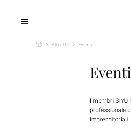
Skip to main content
You are here:
SIYU
Attualità
Events
Event
I membri SIYU 
professionale c
imprenditoriali.