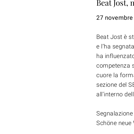
Beat Jost,
27 novembre
Beat Jost è s
e l’ha segnat
ha influenzato
competenza si
cuore la form
sezione del S
all’interno d
Segnalazione 
Schöne neue 