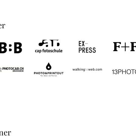
er
ner