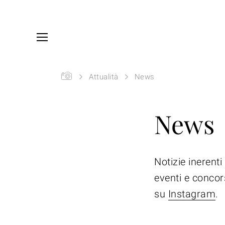
Skip to main content
You are here:
SIYU
Attualità
News
News
Notizie inerenti
eventi e concor
su
Instagram
.