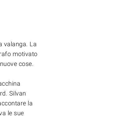
da valanga. La
rafo motivato
 nuove cose.
macchina
rd. Silvan
accontare la
va le sue