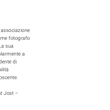
a associazione
ome fotografo
 La sua
olarmente a
dente di
lità
noscente.
t Jost –