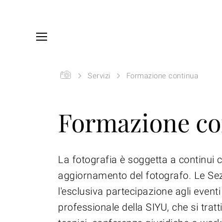
Skip to main content
You are here:
SIYU
Servizi
Formazione continua
Formazione co
La fotografia è soggetta a continui
aggiornamento del fotografo. Le Sez
l'esclusiva partecipazione agli event
professionale della SIYU, che si tra