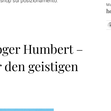
rkshop sul posizionamento.
Ma
h
Roger Humbert –
r den geistigen