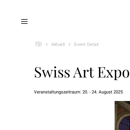
Skip to main content
You are here:
Startseite
Aktuell
Event Detail
Swiss Art Expo
Veranstaltungszeitraum: 20. - 24. August 2025