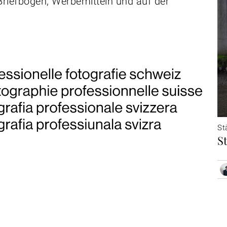
 Briefbögen, Werbemitteln und auf der
St
S