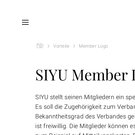
Skip to main content
You are here:
Startseite
Vorteile
Member Logo
SIYU Member 
SIYU stellt seinen Mitgliedern ein 
Es soll die Zugehörigkeit zum Verba
Bekanntheitsgrad des Verbandes ge
ist freiwillig. Die Mitglieder können