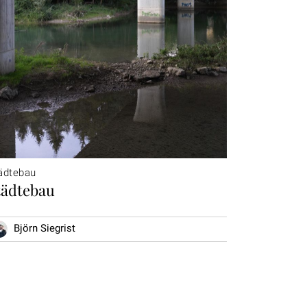
ädtebau
tädtebau
Björn Siegrist