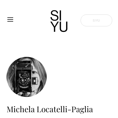
Skip to main content
SIYU
Michela Locatelli-Paglia