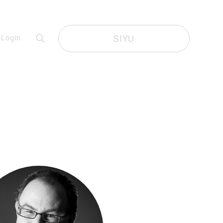
Login
SIYU