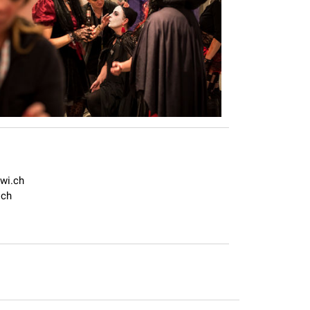
wi.ch
.ch