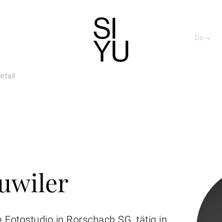
De
etail
uwiler
Fotostudio in Rorschach SG, tätig in