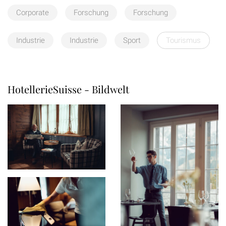
Corporate
Forschung
Forschung
Industrie
Industrie
Sport
Tourismus
HotellerieSuisse - Bildwelt