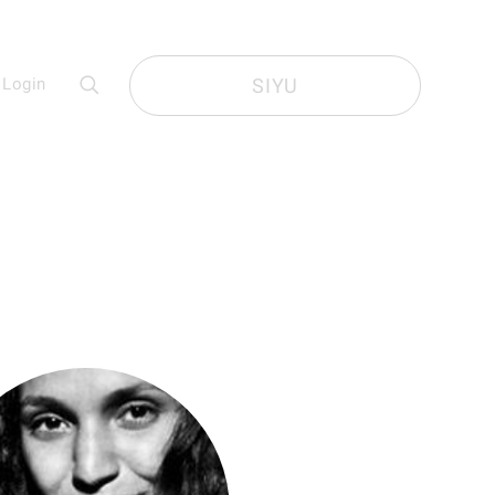
Login
SIYU