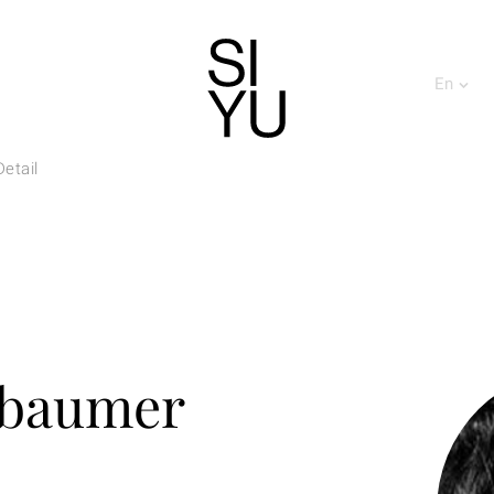
En
etail
sbaumer